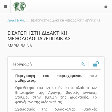
Ε
$langMenu
ί
Αρχική Σελίδα
ΕΙΣΑΓΩΓΗ ΣΤΗ ΔΙΔΑΚΤΙΚΗ ΜΕΘΟΔΟΛΟΓΙΑ /ΕΠΠΑΙΚ Α3
ο
ζήτηση
δ
ΕΙΣΑΓΩΓΗ ΣΤΗ ΔΙΔΑΚΤΙΚΗ
ο
ΜΕΘΟΔΟΛΟΓΙΑ /ΕΠΠΑΙΚ Α3
ς
ΜΑΡΙΑ ΒΑΙΝΑ
Περιγραφή
Περιγραφή του περιεχομένου του
μαθήματος:
Οριοθέτηση του αντικειμένου στο πλαίσιο των
Επιστημών της Αγωγής, βασικές έννοιες.
Σταθμοί στην εξέλιξη της Διδακτικής.
Το
φαινόμενο της Διδασκαλίας.
Σχεδιασμός της διδασκαλίας (βασικές