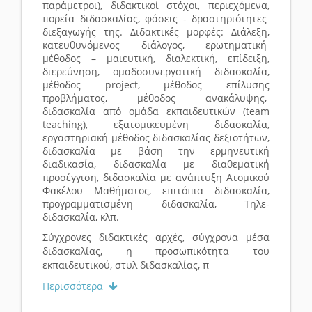
παράμετροι), διδακτικοί στόχοι, περιεχόμενα,
πορεία διδασκαλίας, φάσεις - δραστηριότητες
διεξαγωγής της. Διδακτικές μορφές: Διάλεξη,
κατευθυνόμενος διάλογος, ερωτηματική
μέθοδος – μαιευτική, διαλεκτική, επίδειξη,
διερεύνηση, ομαδοσυνεργατική διδασκαλία,
μέθοδος
project
, μέθοδος επίλυσης
προβλήματος, μέθοδος ανακάλυψης,
διδασκαλία από ομάδα εκπαιδευτικών (
team
teaching
), εξατομικευμένη διδασκαλία,
εργαστηριακή μέθοδος διδασκαλίας δεξιοτήτων,
διδασκαλία με βάση την ερμηνευτική
διαδικασία, διδασκαλία με διαθεματική
προσέγγιση, διδασκαλία με ανάπτυξη Ατομικού
Φακέλου Μαθήματος, επιτόπια διδασκαλία,
προγραμματισμένη διδασκαλία, Τηλε-
διδασκαλία, κλπ.
Σύγχρονες διδακτικές αρχές, σύγχρονα μέσα
διδασκαλίας, η προσωπικότητα του
εκπαιδευτικού, στυλ διδασκαλίας, π
Περισσότερα