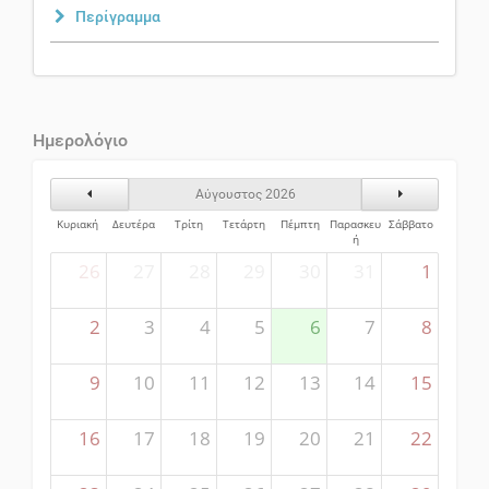
Περίγραμμα
Ημερολόγιο
Προηγούμενος Μήνας
Επόμενος Μήν
Αύγουστος 2026
Κυριακή
Δευτέρα
Τρίτη
Τετάρτη
Πέμπτη
Παρασκευ
Σάββατο
ή
26
27
28
29
30
31
1
2
3
4
5
6
7
8
9
10
11
12
13
14
15
16
17
18
19
20
21
22