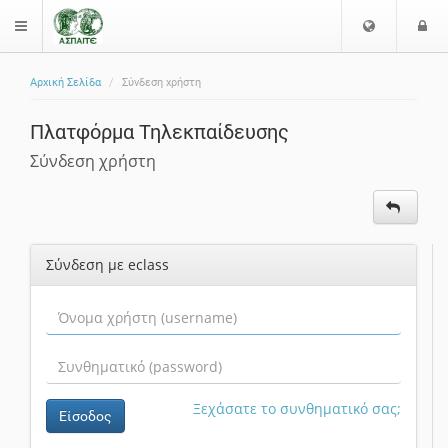
Ε
Ε
$langMenu
π
ί
ι
Αρχική Σελίδα
Σύνδεση χρήστη
λ
ο
ζήτηση
ο
δ
Πλατφόρμα Τηλεκπαίδευσης
γ
ο
ή
ς
Σύνδεση χρήστη
Γ
λ
ώ
σ
Σύνδεση με eclass
σ
α
ς
Ξεχάσατε το συνθηματικό σας;
Είσοδος