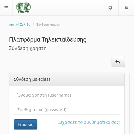
Ε
Ε
$langMenu
π
ί
ι
Αρχική Σελίδα
Σύνδεση χρήστη
λ
ο
ζήτηση
ο
δ
Πλατφόρμα Τηλεκπαίδευσης
γ
ο
ή
ς
Σύνδεση χρήστη
Γ
λ
ώ
σ
Σύνδεση με eclass
σ
α
ς
Ξεχάσατε το συνθηματικό σας;
Είσοδος