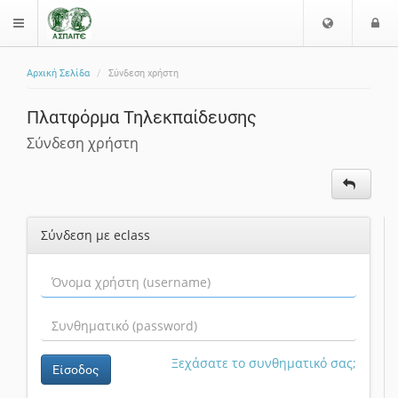
Ε
Ε
$langMenu
π
ί
ι
Αρχική Σελίδα
Σύνδεση χρήστη
λ
ο
ζήτηση
ο
δ
Πλατφόρμα Τηλεκπαίδευσης
γ
ο
ή
ς
Σύνδεση χρήστη
Γ
λ
ώ
σ
Σύνδεση με eclass
σ
α
ς
Ξεχάσατε το συνθηματικό σας;
Είσοδος