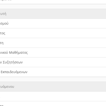
ευτή
ασμού
τος
τη
ονικού Μαθήματος
ών Συζητήσεων
 Εκπαιδευόμενων
ευόμενου
α
τη