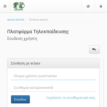
Ε
Ε
$langMenu
π
ί
ι
Αρχική Σελίδα
Σύνδεση χρήστη
λ
ο
ζήτηση
ο
δ
Πλατφόρμα Τηλεκπαίδευσης
γ
ο
ή
ς
Σύνδεση χρήστη
Γ
λ
ώ
σ
Σύνδεση με eclass
σ
α
ς
Ξεχάσατε το συνθηματικό σας;
Είσοδος