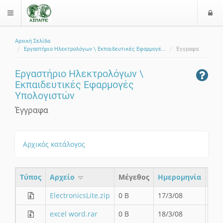
Ε
$langMenu
ί
Αρχική Σελίδα
ο
ζήτηση
Εργαστήριο Ηλεκτρολόγων \ Εκπαιδευτικές Εφαρμογέ...
Έγγραφα
δ
ο
Εργαστήριο Ηλεκτρολόγων \
ς
Εκπαιδευτικές Εφαρμογές
Υπολογιστών
Έγγραφα
Αρχικός κατάλογος
Τύπος
Aρχείο
Μέγεθος
Ημερομηνία
ElectronicsLite.zip
0 B
17/3/08
excel word.rar
0 B
18/3/08