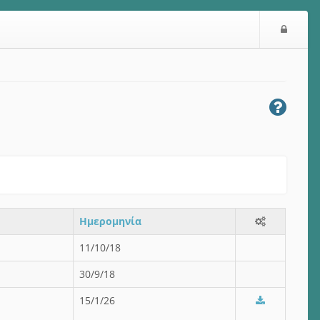
Ε
ί
σ
ο
δ
ο
ς
Ημερομηνία
11/10/18
30/9/18
15/1/26