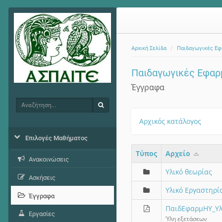
Αρχική Σελίδα
Παιδαγωγικές Εφα
Παιδαγωγικές Εφαρμ
Έγγραφα
Αναζήτηση
Αναζήτηση
Αρχικός κατάλογος
Επιλογές Μαθήματος
Τύπος
Aρχείο
Ανακοινώσεις
Υλικό θεωρίας
Ασκήσεις
Υλικό Εργαστηρί
Έγγραφα
ΠαιδΕφαρμΗΥ_Yλ
Εργασίες
Ύλη εξετάσεων