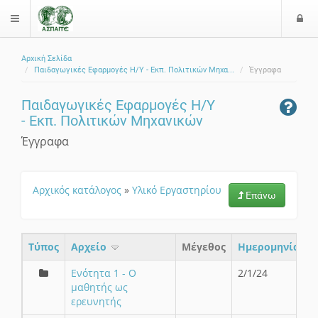
Ε
$langMenu
ί
Αρχική Σελίδα
ο
ζήτηση
Παιδαγωγικές Εφαρμογές Η/Υ - Εκπ. Πολιτικών Μηχα...
Έγγραφα
δ
ο
Παιδαγωγικές Εφαρμογές Η/Υ
ς
- Εκπ. Πολιτικών Μηχανικών
Έγγραφα
Αρχικός κατάλογος
»
Υλικό Εργαστηρίου
Επάνω
Τύπος
Aρχείο
Μέγεθος
Ημερομηνία
Ενότητα 1 - Ο
2/1/24
μαθητής ως
ερευνητής