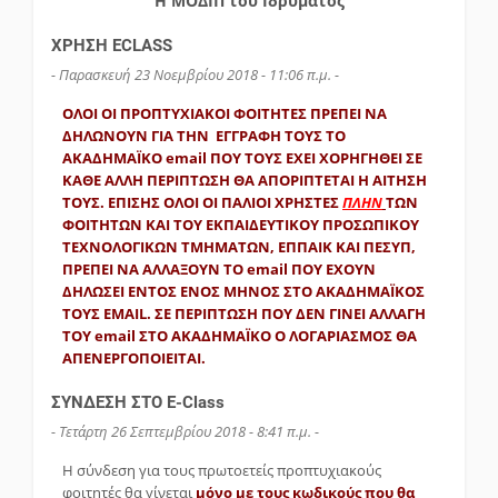
Η ΜΟΔΙΠ του Ιδρύματος
ΧΡΗΣΗ ECLASS
- Παρασκευή 23 Νοεμβρίου 2018 - 11:06 π.μ. -
ΟΛΟΙ ΟΙ ΠΡΟΠΤΥΧΙΑΚΟΙ ΦΟΙΤΗΤΕΣ ΠΡΕΠΕΙ ΝΑ
ΔΗΛΩΝΟΥΝ ΓΙΑ ΤΗΝ ΕΓΓΡΑΦΗ ΤΟΥΣ ΤΟ
ΑΚΑΔΗΜΑΪΚΟ email ΠΟΥ ΤΟΥΣ
ΕΧΕΙ ΧΟΡΗΓΗΘΕΙ
ΣΕ
ΚΑΘΕ ΑΛΛΗ ΠΕΡΙΠΤΩΣΗ ΘΑ ΑΠΟΡΙΠΤΕΤΑΙ Η ΑΙΤΗΣΗ
ΤΟΥΣ. ΕΠΙΣΗΣ ΟΛΟΙ ΟΙ
ΠΑΛΙΟΙ ΧΡΗΣΤΕΣ
ΠΛΗΝ
ΤΩΝ
ΦΟΙΤΗΤΩΝ ΚΑΙ ΤΟΥ ΕΚΠΑΙΔΕΥΤΙΚΟΥ ΠΡΟΣΩΠΙΚΟΥ
ΤΕΧΝΟΛΟΓΙΚΩΝ ΤΜΗΜΑΤΩΝ, ΕΠΠΑΙΚ ΚΑΙ ΠΕΣΥΠ,
ΠΡΕΠΕΙ
ΝΑ ΑΛΛΑΞΟΥΝ ΤΟ email ΠΟΥ
ΕΧΟΥΝ
ΔΗΛΩΣΕΙ ΕΝΤΟΣ ΕΝΟΣ
ΜΗΝΟΣ ΣΤΟ ΑΚΑΔΗΜΑΪΚΟΣ
ΤΟΥΣ EMAIL. ΣΕ ΠΕΡΙΠΤΩΣΗ ΠΟΥ ΔΕΝ ΓΙΝΕΙ
ΑΛΛΑΓΗ
ΤΟΥ email ΣΤΟ
ΑΚΑΔΗΜΑΪΚΟ Ο ΛΟΓΑΡΙΑΣΜΟΣ ΘΑ
ΑΠΕΝΕΡΓΟΠΟΙΕΙΤΑΙ.
ΣΥΝΔΕΣΗ ΣΤΟ E-Class
- Τετάρτη 26 Σεπτεμβρίου 2018 - 8:41 π.μ. -
Η σύνδεση για τους πρωτοετείς προπτυχιακούς
φοιτητές θα γίνεται
μόνο με τους κωδικούς που θα