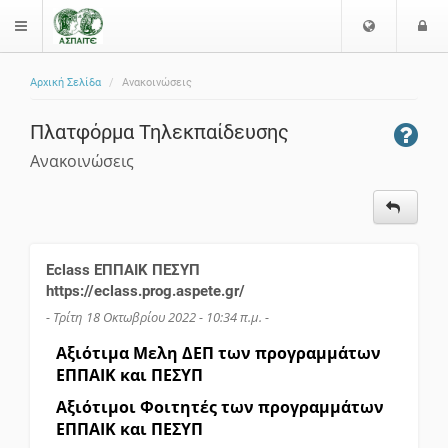
Ε
Ε
$langMenu
π
ί
ι
Αρχική Σελίδα
Ανακοινώσεις
λ
ο
ζήτηση
ο
δ
Πλατφόρμα Τηλεκπαίδευσης
γ
ο
ή
ς
Ανακοινώσεις
Γ
λ
ώ
σ
σ
Eclass ΕΠΠΑΙΚ ΠΕΣΥΠ
α
https://eclass.prog.aspete.gr/
ς
- Τρίτη 18 Οκτωβρίου 2022 - 10:34 π.μ. -
Αξιότιμα Μελη ΔΕΠ των προγραμμάτων
ΕΠΠΑΙΚ και ΠΕΣΥΠ
Αξιότιμοι Φοιτητές των προγραμμάτων
ΕΠΠΑΙΚ και ΠΕΣΥΠ