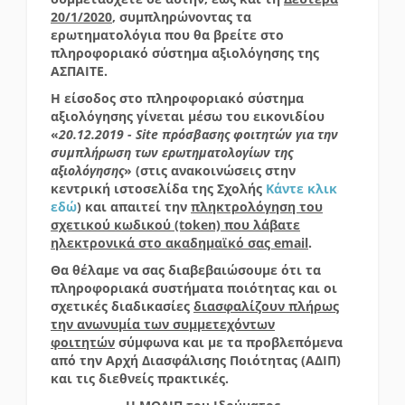
20/1/2020
, συμπληρώνοντας τα
ερωτηματολόγια που θα βρείτε στο
πληροφοριακό σύστημα αξιολόγησης της
ΑΣΠΑΙΤΕ.
Η είσοδος στο πληροφοριακό σύστημα
αξιολόγησης γίνεται μέσω του εικονιδίου
«
20.12.2019 - Site πρόσβασης φοιτητών για την
συμπλήρωση των ερωτηματολογίων της
αξιολόγησης
» (στις ανακοινώσεις στην
κεντρική ιστοσελίδα της Σχολής
Κάντε κλικ
εδώ
) και απαιτεί την
πληκτρολόγηση του
σχετικού κωδικού (token) που λάβατε
ηλεκτρονικά στο ακαδημαϊκό σας email
.
Θα θέλαμε να σας διαβεβαιώσουμε ότι τα
πληροφοριακά συστήματα ποιότητας και οι
σχετικές διαδικασίες
διασφαλίζουν πλήρως
την ανωνυμία των συμμετεχόντων
φοιτητών
σύμφωνα και με τα προβλεπόμενα
από την Αρχή Διασφάλισης Ποιότητας (ΑΔΙΠ)
και τις διεθνείς πρακτικές.