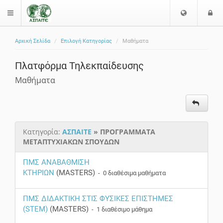
Ε
Ε
$langMenu
π
ί
ι
Αρχική Σελίδα
Επιλογή Κατηγορίας
Μαθήματα
λ
ο
ζήτηση
ο
δ
Πλατφόρμα Τηλεκπαίδευσης
γ
ο
ή
ς
Μαθήματα
Γ
λ
ώ
σ
Κατηγορία:
ΑΣΠΑΙΤΕ
» ΠΡΟΓΡΑΜΜΑΤΑ
σ
ΜΕΤΑΠΤΥΧΙΑΚΩΝ ΣΠΟΥΔΩΝ
α
ς
ΠΜΣ ΑΝΑΒΑΘΜΙΣΗ
ΚΤΗΡΙΩΝ
(MASTERS)
- 0 διαθέσιμα μαθήματα
ΠΜΣ ΔΙΔΑΚΤΙΚΗ ΣΤΙΣ ΦΥΣΙΚΕΣ ΕΠΙΣΤΗΜΕΣ
(STEM)
(MASTERS)
- 1 διαθέσιμο μάθημα